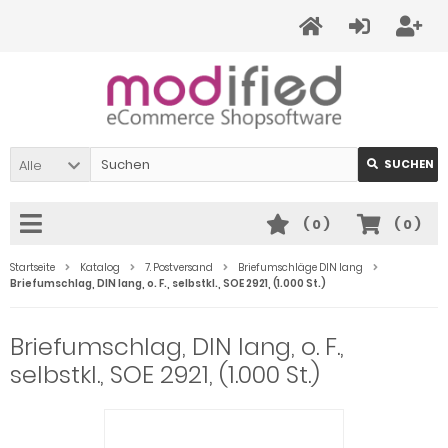
Alle
SUCHEN
(
0
)
(
0
)
Startseite
Katalog
7. Postversand
Briefumschläge DIN lang
Briefumschlag, DIN lang, o. F., selbstkl., SOE 2921, (1.000 St.)
Briefumschlag, DIN lang, o. F.,
selbstkl., SOE 2921, (1.000 St.)