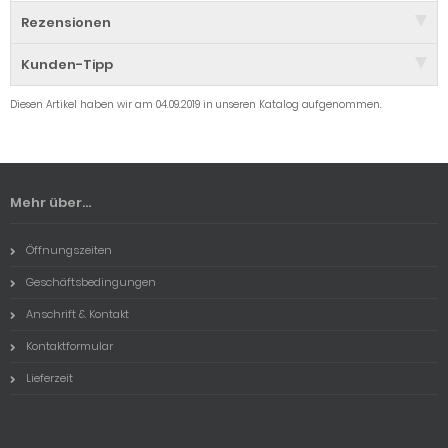
Rezensionen
Kunden-Tipp
Diesen Artikel haben wir am 04.09.2019 in unseren Katalog aufgenommen.
Mehr über...
Öffnungszeiten
Geschäftsbedingungen
Anschrift & Kontakt
Kontaktformular
Lieferzeit