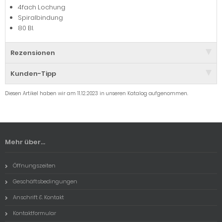
4fach Lochung
Spiralbindung
80 Bl.
Rezensionen
Kunden-Tipp
Diesen Artikel haben wir am 11.12.2023 in unseren Katalog aufgenommen.
Mehr über...
Öffnungszeiten
Geschäftsbedingungen
Anschrift & Kontakt
Kontaktformular