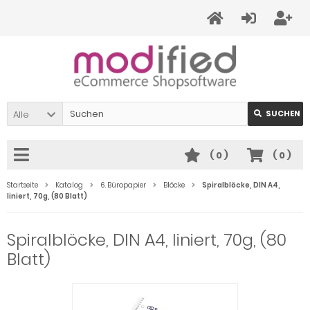
Alle
SUCHEN
(
0
)
(
0
)
Startseite
Katalog
6. Büropapier
Blöcke
Spiralblöcke, DIN A4,
liniert, 70g, (80 Blatt)
Spiralblöcke, DIN A4, liniert, 70g, (80
Blatt)