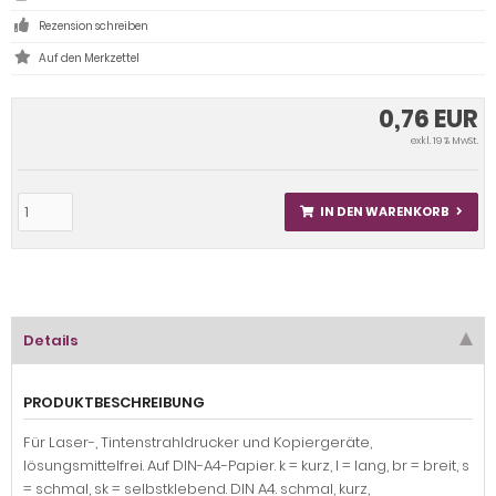
Rezension schreiben
0,76 EUR
exkl. 19 % MwSt.
IN DEN WARENKORB
Details
PRODUKTBESCHREIBUNG
Für Laser-, Tintenstrahldrucker und Kopiergeräte,
lösungsmittelfrei. Auf DIN-A4-Papier. k = kurz, l = lang, br = breit, s
= schmal, sk = selbstklebend. DIN A4. schmal, kurz,