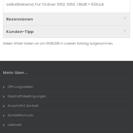
selbstklebend, Für Ordner 1050, 1060, 1 Blatt = 6Stück
Rezensionen
Kunden-Tipp
Diesen Artikel haben wir am 04.09.2019 in unseren Katalog aufgenommen.
Mehr über...
Öffnungszeiten
Geschäftsbedingungen
Anschrift & Kontakt
Kontaktformular
Lieferzeit