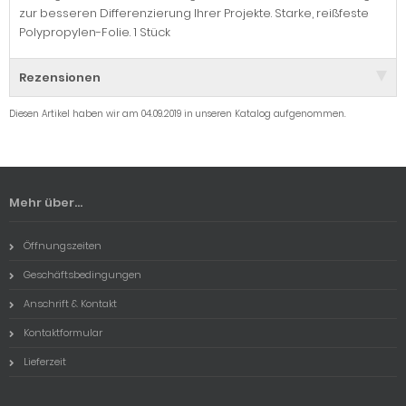
zur besseren Differenzierung Ihrer Projekte. Starke, reißfeste
Polypropylen-Folie. 1 Stück
Rezensionen
Diesen Artikel haben wir am 04.09.2019 in unseren Katalog aufgenommen.
Mehr über...
Öffnungszeiten
Geschäftsbedingungen
Anschrift & Kontakt
Kontaktformular
Lieferzeit