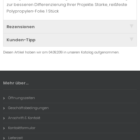
zur besseren Differenzierung Ihrer Projekte. Starke, reißfeste
Polypropylen-Folie. 1 Stück
Rezensionen
Kunden-Tipp
Diesen Artikel haben wir am 04.09.2019 in unseren Katalog aufgenommen.
Mehr über...
Öffnungszeiten
Geschäftsbedingungen
Anschrift & Kontakt
Kontaktformular
Lieferzeit